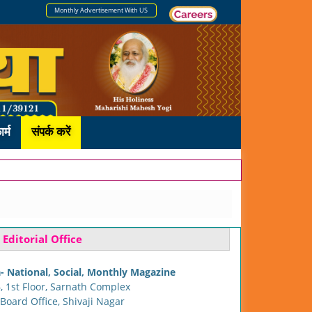
Monthly Advertisement With US
र्म
संपर्क करें
Editorial Office
 National, Social, Monthly Magazine
6, 1st Floor, Sarnath Complex
 Board Office, Shivaji Nagar