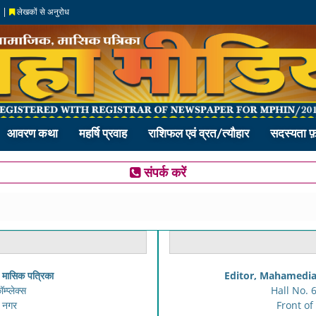
|
लेखकों से अनुरोध
आवरण कथा
महर्षि प्रवाह
राशिफल एवं व्रत/त्यौहार
सदस्यता फ़ा
संपर्क करें
, मासिक पत्रिका
Editor, Mahamedia-
प्लेक्स
Hall No. 
ी नगर
Front of