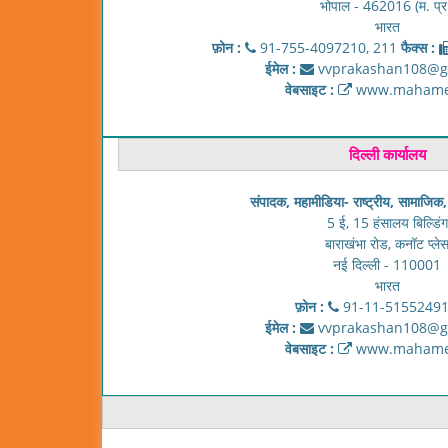
भोपाल - 462016 (म. प्र
भारत
फ़ोन :
91-755-4097210, 211
फैक्स :
ईमेल :
vvprakashan108@g
वेबसाइट :
www.mahamed
दिल्ली कार्यालय
संपादक, महामीडिया- राष्ट्रीय, सामाजिक
5 ई, 15 हंसालय बिल्डिंग
बाराखंभा रोड, कनॉट प्ले
नई दिल्ली - 110001
भारत
फ़ोन :
91-11-51552491
ईमेल :
vvprakashan108@g
वेबसाइट :
www.mahamed