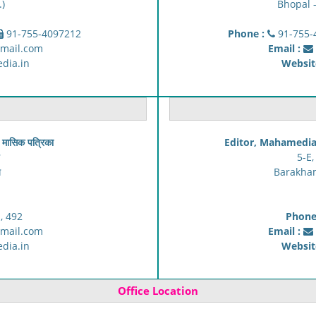
.)
Bhopal 
91-755-4097212
Phone :
91-755-
mail.com
Email :
ia.in
Websit
, मासिक पत्रिका
Editor, Mahamedia-
5-E,
स
Barakha
, 492
Phone
mail.com
Email :
ia.in
Websit
Office Location